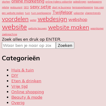
online marketing
starten
online tijdens vakantie
opleidingen
overkapping
sexy setje
relatie
restaurant
SEO
start je business
terrasoverkapping
tips voor
Twijfelaar
een website maken
tuin
tuin overkapping
vakantie
vloerentrends
voordelen
webdesign
webshop
water
website
website maken
website bouwen
woonkamer
zoekmachine
Op
Zoek alles en druk op ENTER.
zoek
naar
iets?
Categorieën
Huis & tuin
DIY
Eten & drinken
Vrije tijd
Online shopping
Beauty & mode
Overig