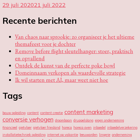
29 juli 2020
21 juli 2022
Recente berichten
Van chaos naar sprookje: zo organiseer je het ultieme
themafeest voor je dochter
Remove before flight sleutelhanger: stoer, praktisch
en opvallend
Ontdek de kunst van de perfecte poke bowl
Domeinnaam verkopen als waardevolle strategie
Ik wil starten met AI, maar weet niet hoe
Tags
content marketing
bouw opleiding
content
content creatie
conversie verhogen
droombaan
druppelslang
eigen onderneming
financieel
gietvloer
gietvloer friesland
horeca
horeca oven
inboedel
inboedelverzekering
installatietechniek opleiding
internet op vakantie
leeuwarden
lingerie
onderneming