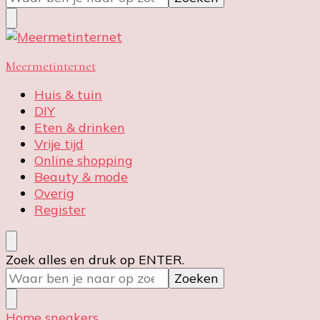
naar
iets?
Meermetinternet
Huis & tuin
DIY
Eten & drinken
Vrije tijd
Online shopping
Beauty & mode
Overig
Register
Op
Zoek alles en druk op ENTER.
zoek
naar
iets?
Home
sneakers